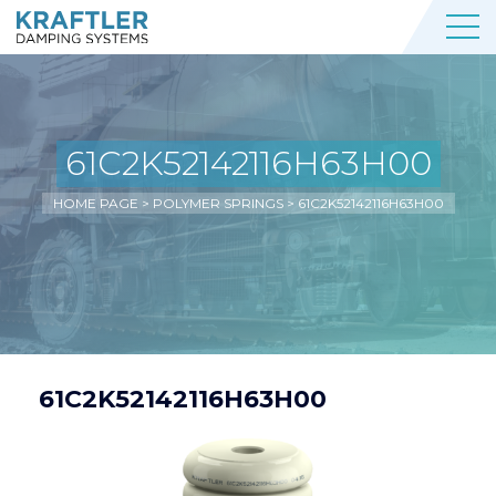
61C2K52142116H63H00
HOME PAGE
>
POLYMER SPRINGS
>
61C2K52142116H63H00
61C2K52142116H63H00