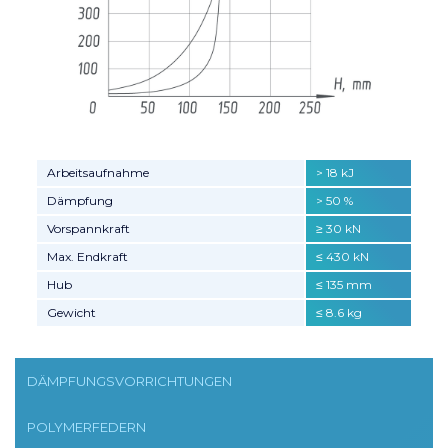
Arbeitsaufnahme
> 18 kJ
Dämpfung
> 50 %
Vorspannkraft
≥ 30 kN
Max. Endkraft
≤ 430 kN
Hub
≤ 135 mm
Gewicht
≤ 8.6 kg
DÄMPFUNGSVORRICHTUNGEN
POLYMERFEDERN