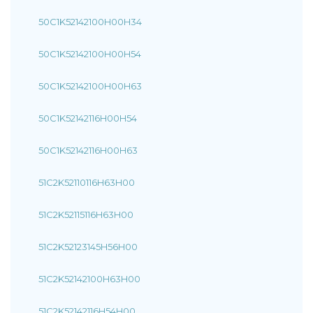
50C1K52142100H00H34
50C1K52142100H00H54
50C1K52142100H00H63
50C1K52142116H00H54
50C1K52142116H00H63
51C2K52110116H63H00
51C2K52115116H63H00
51C2K52123145H56H00
51C2K52142100H63H00
51C2K52142116H54H00