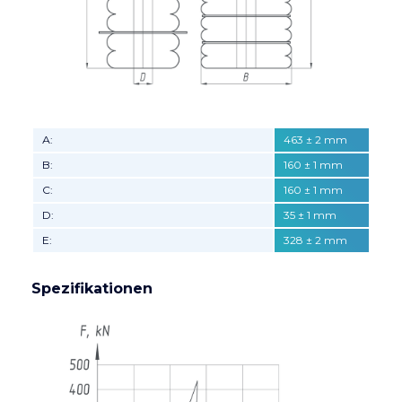
А:
463 ± 2 mm
B:
160 ± 1 mm
C:
160 ± 1 mm
D:
35 ± 1 mm
E:
328 ± 2 mm
Spezifikationen