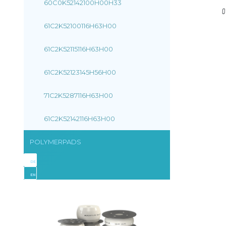
60C0K52142100H00H33
61C2K52100116H63H00
61C2K52115116H63H00
61C2K52123145H56H00
71C2K5287116H63H00
61C2K52142116H63H00
POLYMERPADS