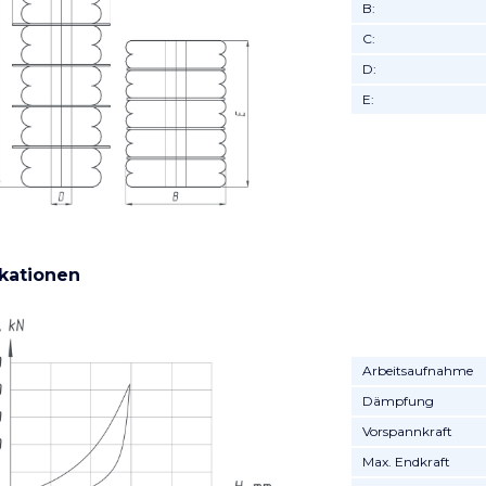
B:
C:
D:
E:
ikationen
Arbeitsaufnahme
Dämpfung
Vorspannkraft
Max. Endkraft