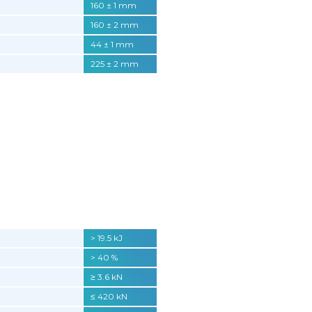
160 ± 1 mm
160 ± 2 mm
44 ± 1 mm
225 ± 2 mm
> 19.5 kJ
> 40 %
≥ 3.6 kN
≤ 420 kN