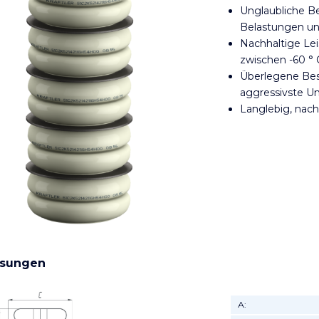
Unglaubliche B
Belastungen u
Nachhaltige Le
zwischen -60 ° 
Überlegene Bes
aggressivste 
Langlebig, nach
sungen
А: