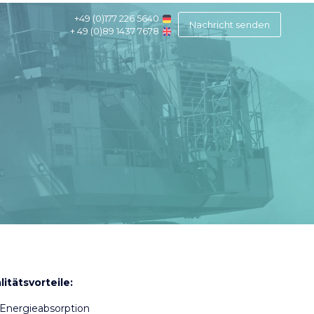
+49 (0)177 226 5640
Nachricht senden
+ 49 (0)89 1437 7678
litätsvorteile:
Energieabsorption