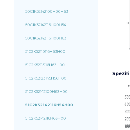
50C1K52142100H00H63
50C1K52142116H00H54
50C1K52142116H00H63
51C2K52110116H63H00
51C2K52115116H63H00
Spezif
51C2K52123145H56H00
51C2K52142100H63H00
51C2K52142116H54H00
51C2K52142116H63H00