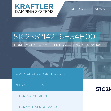
ÜBER UNS
NEWS
51C2K52142116H54H00
HOME PAGE
>
POLYMER SPRINGS
>
51C2K52142116H54H00
DÄMPFUNGSVORRICHTUNGEN
POLYMERFEDERN
51C2
FÜR ZUGGETRIEBE
FÜR SCHIENENFAHRZEUGE