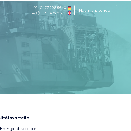
+49 (0)177 226 5640
Nachricht senden
+ 49 (0)89 1437 7678
litätsvorteile:
Energieabsorption