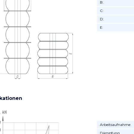
B:
C:
D:
E:
ikationen
Arbeitsaufnahme
Dämpfung