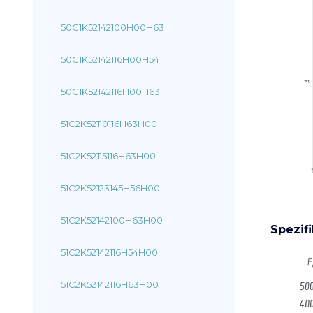
50C1K52142100H00H63
50C1K52142116H00H54
50C1K52142116H00H63
51C2K52110116H63H00
51C2K52115116H63H00
51C2K52123145H56H00
51C2K52142100H63H00
Spezif
51C2K52142116H54H00
51C2K52142116H63H00