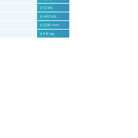
≥ 12 kN
≤ 460 kN
≤ 208 mm
≤ 9.8 kg