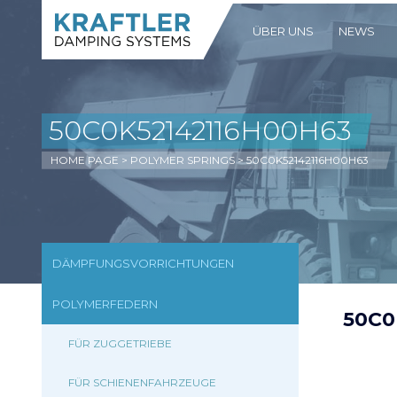
ÜBER UNS
NEWS
50C0K52142116H00H63
HOME PAGE
>
POLYMER SPRINGS
>
50C0K52142116H00H63
DÄMPFUNGSVORRICHTUNGEN
POLYMERFEDERN
50C0
FÜR ZUGGETRIEBE
FÜR SCHIENENFAHRZEUGE