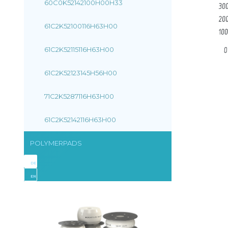
60C0K52142100H00H33
61C2K52100116H63H00
61C2K52115116H63H00
61C2K52123145H56H00
71C2K5287116H63H00
61C2K52142116H63H00
POLYMERPADS