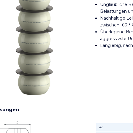
Unglaubliche B
Belastungen u
Nachhaltige Le
zwischen -60 ° 
Überlegene Bes
aggressivste 
Langlebig, nach
sungen
А: