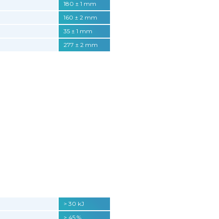
180 ± 1 mm
160 ± 2 mm
35 ± 1 mm
277 ± 2 mm
> 30 kJ
> 45 %